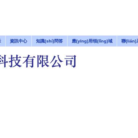
示
資訊中心
知識(shí)問答
應(yīng)用領(lǐng)域
聯(liá