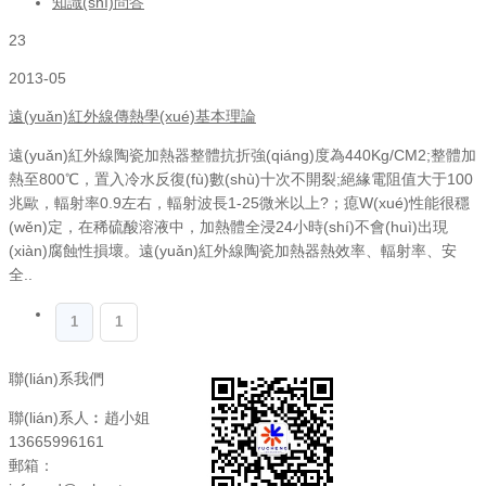
知識(shí)問答
23
2013-05
遠(yuǎn)紅外線傳熱學(xué)基本理論
遠(yuǎn)紅外線陶瓷加熱器整體抗折強(qiáng)度為440Kg/CM2;整體加
熱至800℃，置入冷水反復(fù)數(shù)十次不開裂;絕緣電阻值大于100
兆歐，輻射率0.9左右，輻射波長1-25微米以上?；瘜W(xué)性能很穩
(wěn)定，在稀硫酸溶液中，加熱體全浸24小時(shí)不會(huì)出現
(xiàn)腐蝕性損壞。遠(yuǎn)紅外線陶瓷加熱器熱效率、輻射率、安
全..
1
1
聯(lián)系我們
聯(lián)系人︰趙小姐
13665996161
郵箱：