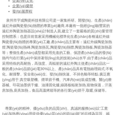
企業(yè)文化
企業(yè)榮譽
發(fā)展歷程
泉州市宇成陶瓷科技有限公司是一家集科研、開發(fā)、生產(chǎn)
遠紅外線陶瓷發(fā)熱體的專業(yè)廠商,本廠有一批經(jīng)驗豐富的
遠紅外陶瓷加熱器設(shè)計制造人員,建立了一套嚴格的質(zhì)量管理
控制體系；也是目前首家采用機械化標準化生產(chǎn)各種遠紅外線
陶瓷發(fā)熱體的專業(yè)工廠.產(chǎn)品主要有：遠紅外線陶瓷加熱
燈,陶瓷發(fā)熱磚,陶瓷加熱瓦,陶瓷發(fā)熱體,陶瓷加熱板,陶瓷加熱器
等；整個生產(chǎn)成型都采用先進的工藝、保證產(chǎn)品的發(fā)
熱均勻在行業(yè)中保持著領(lǐng)先的技術(shù)水平.由于產(chǎn)品
采用特殊的高耐熱，高強度、高輻射的遠紅外陶土使產(chǎn)品比一
般的產(chǎn)品節(jié)電30%以上、產(chǎn)品具有電熱絲埋鑄式:不氧
化、耐撞擊、安全衛(wèi)生、發(fā)熱快速、不掉色釉等特點.廣泛應
(yīng)用于:真空吸塑機、煙草烘干機、汽車內(nèi)裝成型機、醫(yī)療
器械、印花油墨烘干爐、油漆固化爐,線路板輻射加熱,寵物保溫，汗蒸
房加熱,廚具加熱，食品高溫烤箱等的各行業(yè)烘干,取暖,保健等。
專業(yè)的精神、優(yōu)良的品質(zhì)、真誠的服務(wù)以“工業
(yè)加熱應(yīng)用提供優(yōu)質(zhì)的節(jié)能”的目標為宗旨、竭