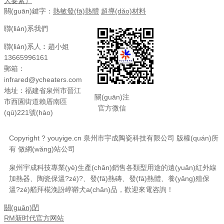
大要素）
關(guān)鍵字：
熱敏發(fā)熱體
超導(dǎo)材料
聯(lián)系我們
聯(lián)系人︰趙小姐
13665996161
郵箱：
infrared@ycheaters.com
地址：福建省泉州市晉江
關(guān)注
市西園街道賴厝南區
官方微信
(qū)221號(hào)
Copyright ? youyige.cn 泉州市宇成陶瓷科技有限公司 版權(quán)所
有
做網(wǎng)站公司
泉州宇成科技專業(yè)生產(chǎn)銷售各類型用途的遠(yuǎn)紅外線
加熱器、陶瓷保溫?zé)?、發(fā)熱磚、發(fā)熱體、養(yǎng)殖保
溫?zé)艏拜椛浼訜崞鞯犬a(chǎn)品，歡迎來電咨詢！
關(guān)閉
RM新时代官方网站