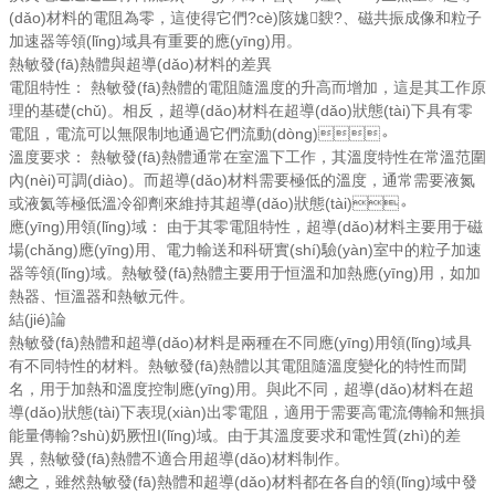
(dǎo)材料的電阻為零，這使得它們?cè)陔娏斔?、磁共振成像和粒子
加速器等領(lǐng)域具有重要的應(yīng)用。
熱敏發(fā)熱體與超導(dǎo)材料的差異
電阻特性： 熱敏發(fā)熱體的電阻隨溫度的升高而增加，這是其工作原
理的基礎(chǔ)。相反，超導(dǎo)材料在超導(dǎo)狀態(tài)下具有零
電阻，電流可以無限制地通過它們流動(dòng)。
溫度要求： 熱敏發(fā)熱體通常在室溫下工作，其溫度特性在常溫范圍
內(nèi)可調(diào)。而超導(dǎo)材料需要極低的溫度，通常需要液氮
或液氦等極低溫冷卻劑來維持其超導(dǎo)狀態(tài)。
應(yīng)用領(lǐng)域： 由于其零電阻特性，超導(dǎo)材料主要用于磁
場(chǎng)應(yīng)用、電力輸送和科研實(shí)驗(yàn)室中的粒子加速
器等領(lǐng)域。熱敏發(fā)熱體主要用于恒溫和加熱應(yīng)用，如加
熱器、恒溫器和熱敏元件。
結(jié)論
熱敏發(fā)熱體和超導(dǎo)材料是兩種在不同應(yīng)用領(lǐng)域具
有不同特性的材料。熱敏發(fā)熱體以其電阻隨溫度變化的特性而聞
名，用于加熱和溫度控制應(yīng)用。與此不同，超導(dǎo)材料在超
導(dǎo)狀態(tài)下表現(xiàn)出零電阻，適用于需要高電流傳輸和無損
能量傳輸?shù)奶厥忸I(lǐng)域。由于其溫度要求和電性質(zhì)的差
異，熱敏發(fā)熱體不適合用超導(dǎo)材料制作。
總之，雖然熱敏發(fā)熱體和超導(dǎo)材料都在各自的領(lǐng)域中發