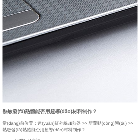
熱敏發(fā)熱體能否用超導(dǎo)材料制作？
當(dāng)前位置：
遠(yuǎn)紅外線加熱器
>>
新聞動(dòng)態(tài)
>>
熱敏發(fā)熱體能否用超導(dǎo)材料制作？