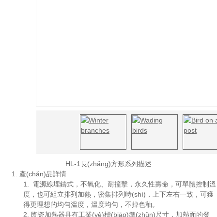
HL-1
長(zhǎng)方形系列描述
1.
產(chǎn)品詳情
1.
電源線埋鑄式，不氧化、耐撞擊，永久性壽命，可單體控制溫
度，也可組立排列加熱，密集排列時(shí)，上下左右一致，可獲
得更理想的均勻溫度，溫度均勻，不掉色釉。
2.
陶瓷加熱器具有工業(yè)標(biāo)準(zhǔn)尺寸，加熱面的發