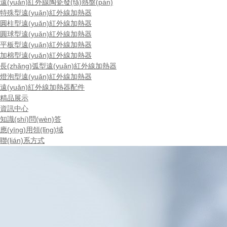
遠(yuǎn)紅外線陶瓷發(fā)熱盤(pán)
特殊型遠(yuǎn)紅外線加熱器
圓柱型遠(yuǎn)紅外線加熱器
圓球型遠(yuǎn)紅外線加熱器
平板型遠(yuǎn)紅外線加熱器
加棉型遠(yuǎn)紅外線加熱器
長(zhǎng)弧型遠(yuǎn)紅外線加熱器
燈泡型遠(yuǎn)紅外線加熱器
遠(yuǎn)紅外線加熱器配件
精品展示
資訊中心
知識(shí)問(wèn)答
應(yīng)用領(lǐng)域
聯(lián)系方式